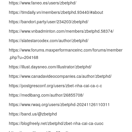
https://www.faneo.es/users/zbetphd/
https://timdaily.vn/members/zbetphd.93440/#about
https://bandori.party/user/234203/zbetphd/
https://www.vnbadminton.com/members/zbetphd.58374/
https://slatestarcodex.com/author/zbetphd/
https://www.forums.maxperformanceinc.com/forums/member
.php?u=204168
https://illust.daysneo.com/illustrator/zbetphd/
https://www.canadavideocompanies.ca/author/zbetphd/
https://postgresconf.org/users/zbet-nha-cai-ca-c-c
https://medibang.com/author/26855708/
https://www.rwaq.org/users/zbetphd-20241126110311
https://band.us/@zbetphd
https://blogfreely.net/zbetphd/zbet-nha-cai-ca-cuoc