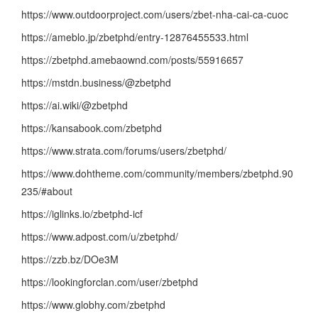
https://www.outdoorproject.com/users/zbet-nha-cai-ca-cuoc
https://ameblo.jp/zbetphd/entry-12876455533.html
https://zbetphd.amebaownd.com/posts/55916657
https://mstdn.business/@zbetphd
https://ai.wiki/@zbetphd
https://kansabook.com/zbetphd
https://www.strata.com/forums/users/zbetphd/
https://www.dohtheme.com/community/members/zbetphd.90
235/#about
https://iglinks.io/zbetphd-icf
https://www.adpost.com/u/zbetphd/
https://zzb.bz/DOe3M
https://lookingforclan.com/user/zbetphd
https://www.globhy.com/zbetphd