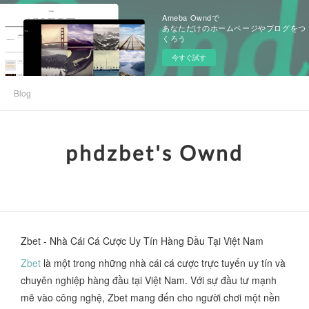
Ameba Owndで
あなただけのホームページやブログをつ
くろう
今すぐ試す
Blog
phdzbet's Ownd
Zbet - Nhà Cái Cá Cược Uy Tín Hàng Đầu Tại Việt Nam
Zbet
là một trong những nhà cái cá cược trực tuyến uy tín và
chuyên nghiệp hàng đầu tại Việt Nam. Với sự đầu tư mạnh
mẽ vào công nghệ, Zbet mang đến cho người chơi một nền