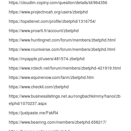
https://cloudim.copiny.com/question/details/id/964356
https://www.projectnoah.org/users/zbetphd
https://topsitenet.com/profile/zbetphd/1316754/
https://www.proarti.fr/account/zbetphd
https://www.huntingnet.com/forum/members/zbetphd.html
https://www.rcuniverse.com/forum/members/zbetphd.html
https://myapple.pl/users/481574-zbetphd
https://www.rctech.net/forum/members/zbetphd-421919.html
https://www.equinenow.com/farm/zbetphd.htm
https://www.checkli.com/zbetphd
https://www.businesslistings.net.au/rongbachkimmy/hanoi/zb
etphd/1070237.aspx
https://justpaste.me/FskR4
https://www.beamng.com/members/zbetphd.658217/