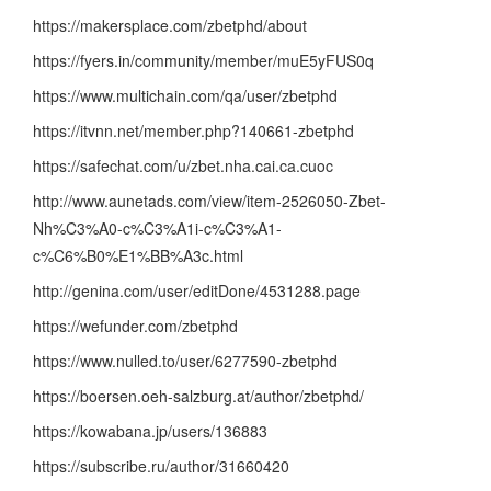
https://makersplace.com/zbetphd/about
https://fyers.in/community/member/muE5yFUS0q
https://www.multichain.com/qa/user/zbetphd
https://itvnn.net/member.php?140661-zbetphd
https://safechat.com/u/zbet.nha.cai.ca.cuoc
http://www.aunetads.com/view/item-2526050-Zbet-
Nh%C3%A0-c%C3%A1i-c%C3%A1-
c%C6%B0%E1%BB%A3c.html
http://genina.com/user/editDone/4531288.page
https://wefunder.com/zbetphd
https://www.nulled.to/user/6277590-zbetphd
https://boersen.oeh-salzburg.at/author/zbetphd/
https://kowabana.jp/users/136883
https://subscribe.ru/author/31660420