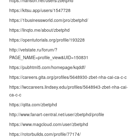
https://hanson.net/users/zbetphd
https://kitsu.app/users/1547728
https://1businessworld.com/pro/zbetphd/
https://linqto.me/about/zbetphd
https://opentutorials.org/profile/193228
http://vetstate.ru/forum/?
PAGE_NAME=profile_view&UID=150831
https://pubhtml5.com/homepage/kqddf/
https://careers.gita.org/profiles/5648930-zbet-nha-cai-ca-c-c
https://lwccareers.lindsey.edu/profiles/5648943-zbet-nha-cai-
ca-c-c
https://qiita.com/zbetphd
http://www.fanart-central.net/user/zbetphd/profile
https://www.magcloud.com/user/zbetphd
https://rotorbuilds.com/profile/77174/