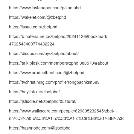
https://www.instapaper.com/p/zbetphd
https://wakelet.com/@zbetphd
https://issuu.com/zbetphd
https://b.hatena.ne.jp/zbetphd/20241126#bookmark-
4762543400774432224
https://disqus.com/by/zbetphd/about/
https://talk.plesk.com/members/zphd.380570/#about
https://www.producthunt.com/@zbetphd
https://tvchrist.ning.com/profile/rongbachkim583
https://heylink.me/zbetphd/
https://jsfiddle.net/zbetphd/05zturaf/
https://www.walkscore.com/people/829895232545/zbet-
nh%C3%A0-c%C3%A1i-c%C3%A1-c%C6%B0%E1%BB%A3c
https://hashnode.com/@zbetphd