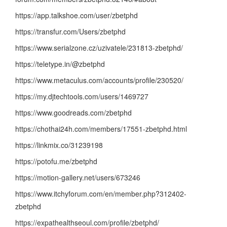
https://app.talkshoe.com/user/zbetphd
https://transfur.com/Users/zbetphd
https://www.serialzone.cz/uzivatele/231813-zbetphd/
https://teletype.in/@zbetphd
https://www.metaculus.com/accounts/profile/230520/
https://my.djtechtools.com/users/1469727
https://www.goodreads.com/zbetphd
https://chothai24h.com/members/17551-zbetphd.html
https://linkmix.co/31239198
https://potofu.me/zbetphd
https://motion-gallery.net/users/673246
https://www.itchyforum.com/en/member.php?312402-
zbetphd
https://expathealthseoul.com/profile/zbetphd/