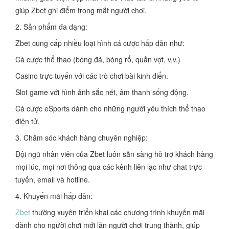
giúp Zbet ghi điểm trong mắt người chơi.
2. Sản phẩm đa dạng:
Zbet cung cấp nhiều loại hình cá cược hấp dẫn như:
Cá cược thể thao (bóng đá, bóng rổ, quần vợt, v.v.)
Casino trực tuyến với các trò chơi bài kinh điển.
Slot game với hình ảnh sắc nét, âm thanh sống động.
Cá cược eSports dành cho những người yêu thích thể thao
điện tử.
3. Chăm sóc khách hàng chuyên nghiệp:
Đội ngũ nhân viên của Zbet luôn sẵn sàng hỗ trợ khách hàng
mọi lúc, mọi nơi thông qua các kênh liên lạc như chat trực
tuyến, email và hotline.
4. Khuyến mãi hấp dẫn:
Zbet
thường xuyên triển khai các chương trình khuyến mãi
dành cho người chơi mới lẫn người chơi trung thành, giúp