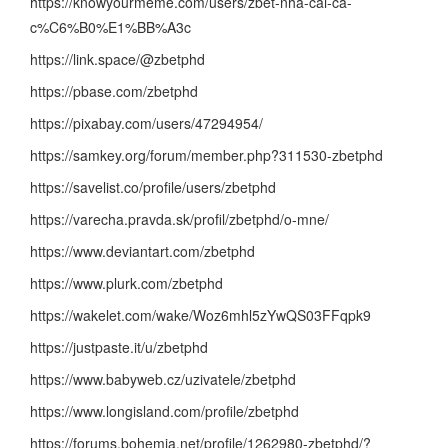
https://knowyourmeme.com/users/zbet-nha-cai-ca-
c%C6%B0%E1%BB%A3c
https://link.space/@zbetphd
https://pbase.com/zbetphd
https://pixabay.com/users/47294954/
https://samkey.org/forum/member.php?311530-zbetphd
https://savelist.co/profile/users/zbetphd
https://varecha.pravda.sk/profil/zbetphd/o-mne/
https://www.deviantart.com/zbetphd
https://www.plurk.com/zbetphd
https://wakelet.com/wake/Woz6mhl5zYwQS03FFqpk9
https://justpaste.it/u/zbetphd
https://www.babyweb.cz/uzivatele/zbetphd
https://www.longisland.com/profile/zbetphd
https://forums.bohemia.net/profile/1262980-zbetphd/?