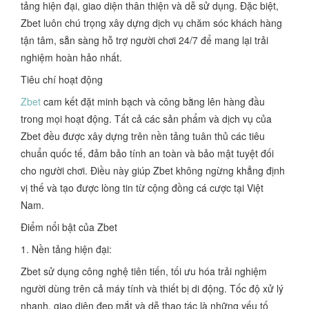
tảng hiện đại, giao diện thân thiện và dễ sử dụng. Đặc biệt,
Zbet luôn chú trọng xây dựng dịch vụ chăm sóc khách hàng
tận tâm, sẵn sàng hỗ trợ người chơi 24/7 để mang lại trải
nghiệm hoàn hảo nhất.
Tiêu chí hoạt động
Zbet
cam kết đặt minh bạch và công bằng lên hàng đầu
trong mọi hoạt động. Tất cả các sản phẩm và dịch vụ của
Zbet đều được xây dựng trên nền tảng tuân thủ các tiêu
chuẩn quốc tế, đảm bảo tính an toàn và bảo mật tuyệt đối
cho người chơi. Điều này giúp Zbet không ngừng khẳng định
vị thế và tạo được lòng tin từ cộng đồng cá cược tại Việt
Nam.
Điểm nổi bật của Zbet
1. Nền tảng hiện đại:
Zbet sử dụng công nghệ tiên tiến, tối ưu hóa trải nghiệm
người dùng trên cả máy tính và thiết bị di động. Tốc độ xử lý
nhanh, giao diện đẹp mắt và dễ thao tác là những yếu tố