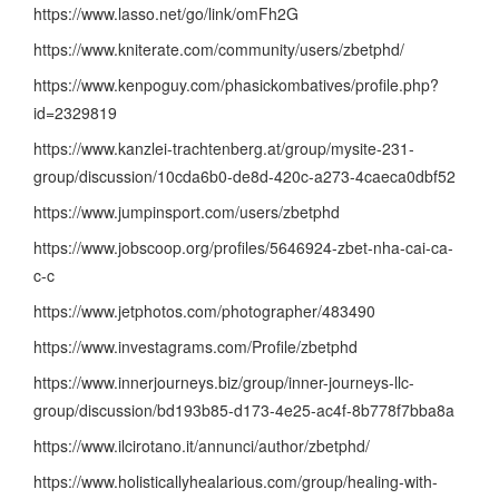
https://www.lasso.net/go/link/omFh2G
https://www.kniterate.com/community/users/zbetphd/
https://www.kenpoguy.com/phasickombatives/profile.php?
id=2329819
https://www.kanzlei-trachtenberg.at/group/mysite-231-
group/discussion/10cda6b0-de8d-420c-a273-4caeca0dbf52
https://www.jumpinsport.com/users/zbetphd
https://www.jobscoop.org/profiles/5646924-zbet-nha-cai-ca-
c-c
https://www.jetphotos.com/photographer/483490
https://www.investagrams.com/Profile/zbetphd
https://www.innerjourneys.biz/group/inner-journeys-llc-
group/discussion/bd193b85-d173-4e25-ac4f-8b778f7bba8a
https://www.ilcirotano.it/annunci/author/zbetphd/
https://www.holisticallyhealarious.com/group/healing-with-